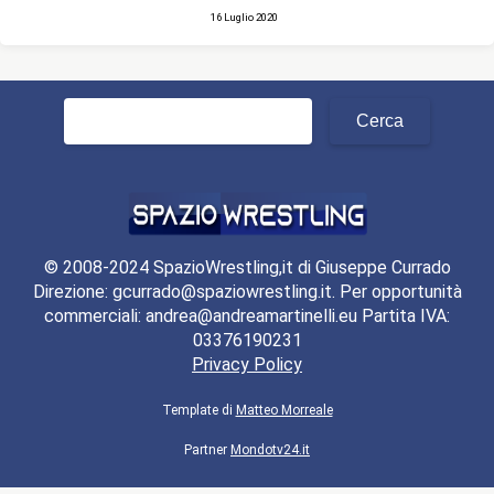
16 Luglio 2020
Ricerca
per:
© 2008-2024 SpazioWrestling,it di Giuseppe Currado
Direzione: gcurrado@spaziowrestling.it. Per opportunità
commerciali: andrea@andreamartinelli.eu Partita IVA:
03376190231
Privacy Policy
Template di
Matteo Morreale
Partner
Mondotv24.it