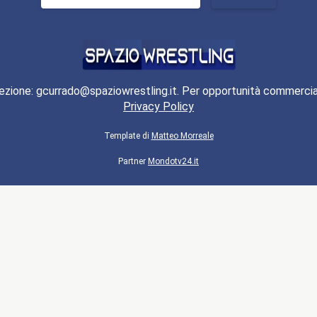
per:
ezione: gcurrado@spaziowrestling.it. Per opportunità commercia
Privacy Policy
Template di
Matteo Morreale
Partner
Mondotv24.it