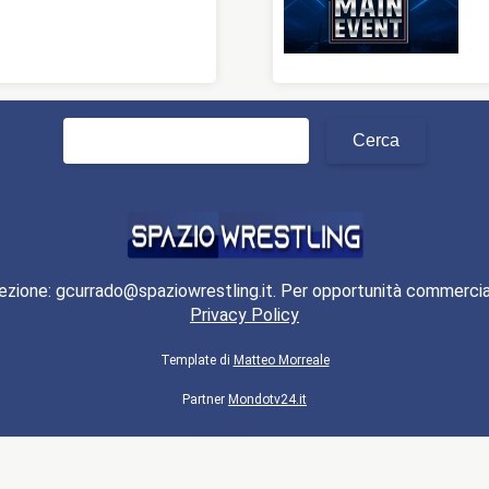
Ricerca
per:
ezione: gcurrado@spaziowrestling.it. Per opportunità commercia
Privacy Policy
Template di
Matteo Morreale
Partner
Mondotv24.it