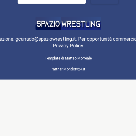
per:
ezione: gcurrado@spaziowrestling.it. Per opportunità commercia
Privacy Policy
Template di
Matteo Morreale
Partner
Mondotv24.it