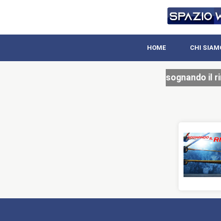
HOME
CHI SIAM
sognando il r