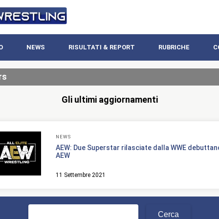
O
NEWS
RISULTATI & REPORT
RUBRICHE
C
rs
Gli ultimi aggiornamenti
NEWS
AEW: Due Superstar rilasciate dalla WWE debuttano
AEW
11 Settembre 2021
Ricerca