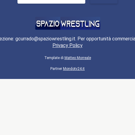
per:
ezione: gcurrado@spaziowrestling.it. Per opportunità commercia
Privacy Policy
Template di
Matteo Morreale
Partner
Mondotv24.it