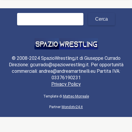
Ricerca
per:
© 2008-2024 SpazioWrestling,it di Giuseppe Currado
Direzione: gcurrado@spaziowrestling.it. Per opportunità
commerciali: andrea@andreamartinelli.eu Partita IVA:
03376190231
Privacy Policy
Template di
Matteo Morreale
Partner
Mondotv24.it