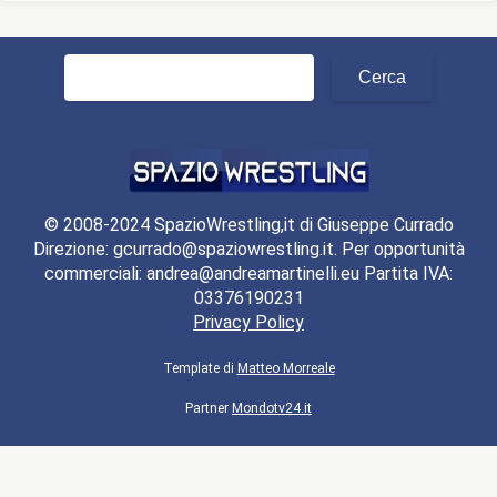
Ricerca
per:
© 2008-2024 SpazioWrestling,it di Giuseppe Currado
Direzione: gcurrado@spaziowrestling.it. Per opportunità
commerciali: andrea@andreamartinelli.eu Partita IVA:
03376190231
Privacy Policy
Template di
Matteo Morreale
Partner
Mondotv24.it