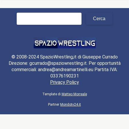
Ricerca
per:
© 2008-2024 SpazioWrestling,it di Giuseppe Currado
Direzione: gcurrado@spaziowrestling.it. Per opportunità
commerciali: andrea@andreamartinelli.eu Partita IVA:
03376190231
Privacy Policy
Template di
Matteo Morreale
Partner
Mondotv24.it