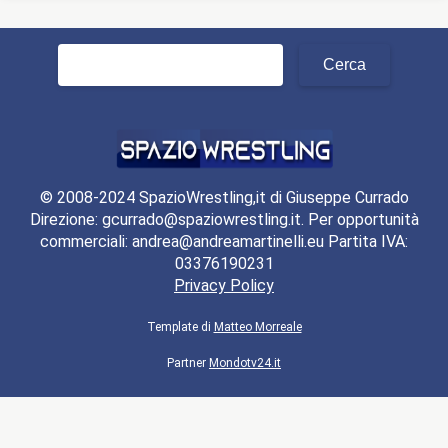
Ricerca
per:
© 2008-2024 SpazioWrestling,it di Giuseppe Currado
Direzione: gcurrado@spaziowrestling.it. Per opportunità
commerciali: andrea@andreamartinelli.eu Partita IVA:
03376190231
Privacy Policy
Template di
Matteo Morreale
Partner
Mondotv24.it