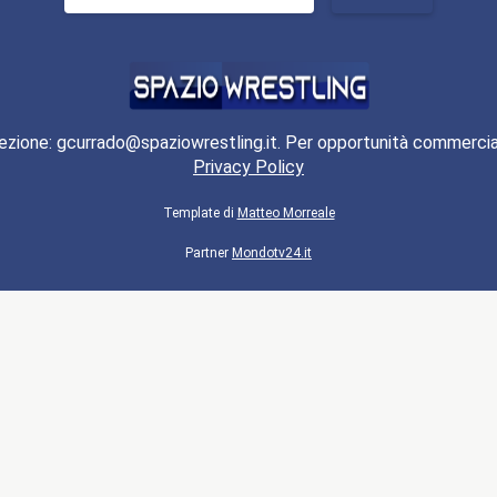
per:
ezione: gcurrado@spaziowrestling.it. Per opportunità commercia
Privacy Policy
Template di
Matteo Morreale
Partner
Mondotv24.it