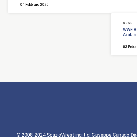
04 Febbraio 2020
NEWS
WWE BR
Arabia
03 Febb
© 2008-2024 SpazioWrestling,it di Giuseppe Currado Dir