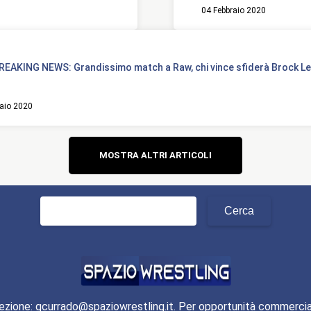
04 Febbraio 2020
EAKING NEWS: Grandissimo match a Raw, chi vince sfiderà Brock Le
raio 2020
Navigazione
MOSTRA ALTRI ARTICOLI
articoli
Ricerca
per:
ezione: gcurrado@spaziowrestling.it. Per opportunità commercia