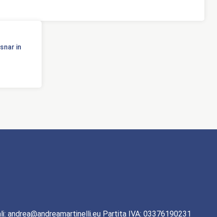
snar in
li: andrea@andreamartinelli.eu Partita IVA: 03376190231