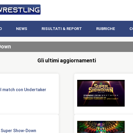
O
NEWS
RISULTATI & REPORT
RUBRICHE
C
Down
Gli ultimi aggiornamenti
el match con Undertaker
di Super Show-Down