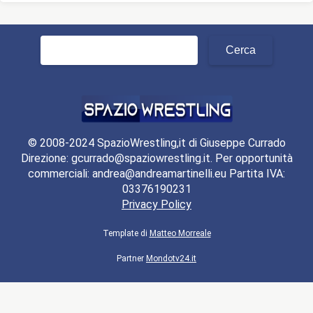
Ricerca
per:
© 2008-2024 SpazioWrestling,it di Giuseppe Currado
Direzione: gcurrado@spaziowrestling.it. Per opportunità
commerciali: andrea@andreamartinelli.eu Partita IVA:
03376190231
Privacy Policy
Template di
Matteo Morreale
Partner
Mondotv24.it