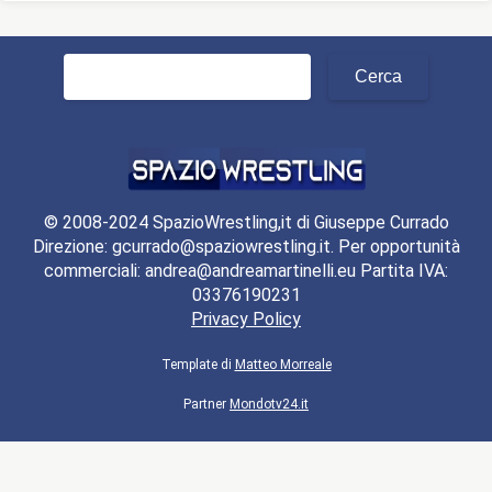
Ricerca
per:
© 2008-2024 SpazioWrestling,it di Giuseppe Currado
Direzione: gcurrado@spaziowrestling.it. Per opportunità
commerciali: andrea@andreamartinelli.eu Partita IVA:
03376190231
Privacy Policy
Template di
Matteo Morreale
Partner
Mondotv24.it