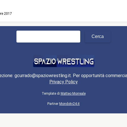
bre 2017
Ricerca
per:
ezione: gcurrado@spaziowrestling.it. Per opportunità commercia
Privacy Policy
Template di
Matteo Morreale
Partner
Mondotv24.it