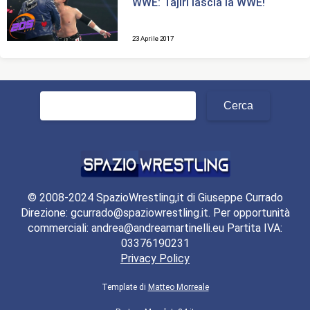
WWE: Tajiri lascia la WWE!
23 Aprile 2017
Ricerca
per:
© 2008-2024 SpazioWrestling,it di Giuseppe Currado
Direzione: gcurrado@spaziowrestling.it. Per opportunità
commerciali: andrea@andreamartinelli.eu Partita IVA:
03376190231
Privacy Policy
Template di
Matteo Morreale