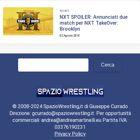
NEWS
NXT SPOILER: Annunciati due
match per NXT TakeOver:
Brooklyn
02 Agosto 2018
Ricerca
per:
© 2008-2024 SpazioWrestling,it di Giuseppe Currado
Direzione: gcurrado@spaziowrestling.it. Per opportunità
commerciali: andrea@andreamartinelli.eu Partita IVA:
03376190231
Privacy Policy