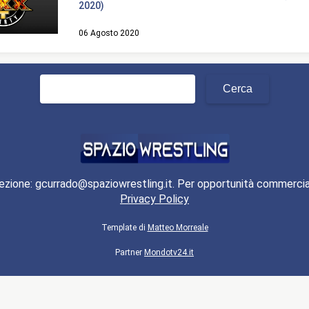
2020)
06 Agosto 2020
Ricerca
per:
ezione: gcurrado@spaziowrestling.it. Per opportunità commercia
Privacy Policy
Template di
Matteo Morreale
Partner
Mondotv24.it