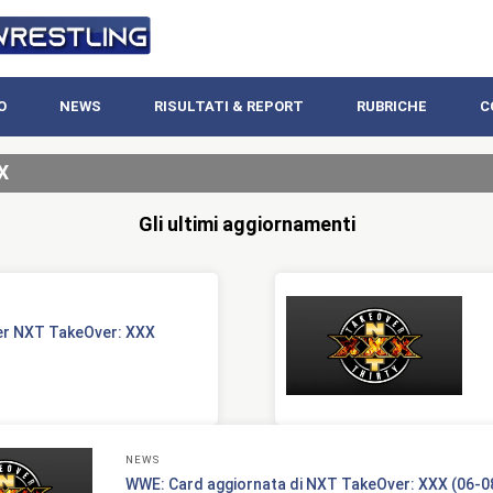
O
NEWS
RISULTATI & REPORT
RUBRICHE
C
X
Gli ultimi aggiornamenti
er NXT TakeOver: XXX
NEWS
WWE: Card aggiornata di NXT TakeOver: XXX (06-0