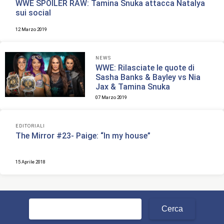
WWE SPOILER RAW: Tamina Snuka attacca Natalya
sui social
12 Marzo 2019
NEWS
WWE: Rilasciate le quote di
Sasha Banks & Bayley vs Nia
Jax & Tamina Snuka
07 Marzo 2019
EDITORIALI
The Mirror #23- Paige: “In my house”
15 Aprile 2018
Ricerca
per: