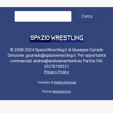
Ricerca
per:
© 2008-2024 SpazioWrestling,it di Giuseppe Currado
Direzione: gcurrado@spaziowrestling.it. Per opportunità
commerciali: andrea@andreamartinelli.eu Partita IVA:
03376190231
Privacy Policy
Template di
Matteo Morreale
Partner
Mondotv24.it