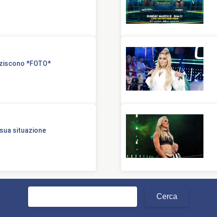
pazziscono *FOTO*
 sua situazione
Ricerca
per: