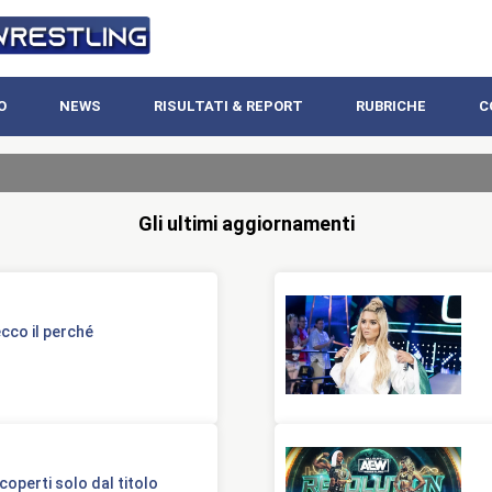
O
NEWS
RISULTATI & REPORT
RUBRICHE
C
Gli ultimi aggiornamenti
cco il perché
operti solo dal titolo