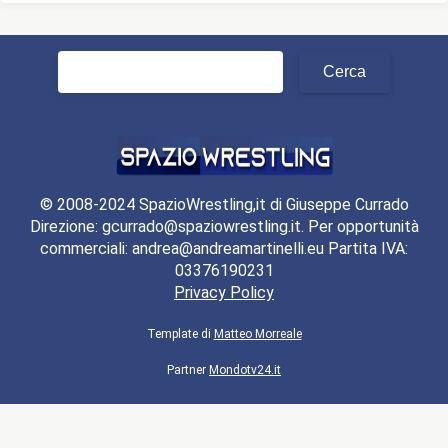
Ricerca
per:
© 2008-2024 SpazioWrestling,it di Giuseppe Currado
Direzione: gcurrado@spaziowrestling.it. Per opportunità
commerciali: andrea@andreamartinelli.eu Partita IVA:
03376190231
Privacy Policy
Template di
Matteo Morreale
Partner
Mondotv24.it