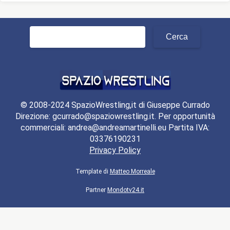
Ricerca
per:
© 2008-2024 SpazioWrestling,it di Giuseppe Currado
Direzione: gcurrado@spaziowrestling.it. Per opportunità
commerciali: andrea@andreamartinelli.eu Partita IVA:
03376190231
Privacy Policy
Template di
Matteo Morreale
Partner
Mondotv24.it