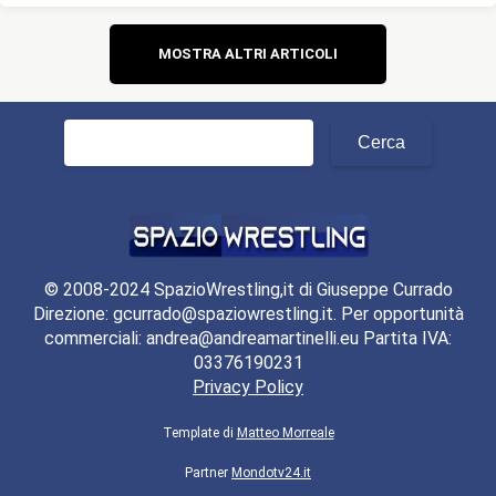
Navigazione
MOSTRA ALTRI ARTICOLI
articoli
Ricerca
per:
© 2008-2024 SpazioWrestling,it di Giuseppe Currado
Direzione: gcurrado@spaziowrestling.it. Per opportunità
commerciali: andrea@andreamartinelli.eu Partita IVA:
03376190231
Privacy Policy
Template di
Matteo Morreale
Partner
Mondotv24.it