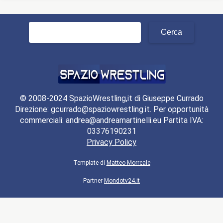
Ricerca
per:
© 2008-2024 SpazioWrestling,it di Giuseppe Currado
Direzione: gcurrado@spaziowrestling.it. Per opportunità
commerciali: andrea@andreamartinelli.eu Partita IVA:
03376190231
Privacy Policy
Template di
Matteo Morreale
Partner
Mondotv24.it