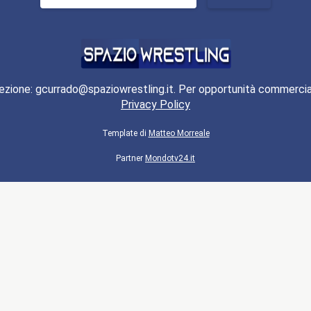
per:
ezione: gcurrado@spaziowrestling.it. Per opportunità commercia
Privacy Policy
Template di
Matteo Morreale
Partner
Mondotv24.it