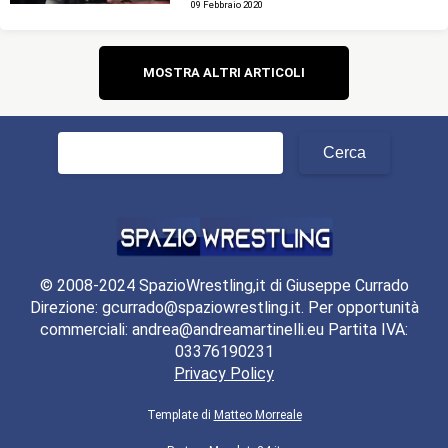
09 Febbraio 2020
Navigazione
MOSTRA ALTRI ARTICOLI
articoli
Ricerca
per:
© 2008-2024 SpazioWrestling,it di Giuseppe Currado
Direzione: gcurrado@spaziowrestling.it. Per opportunità
commerciali: andrea@andreamartinelli.eu Partita IVA:
03376190231
Privacy Policy
Template di
Matteo Morreale