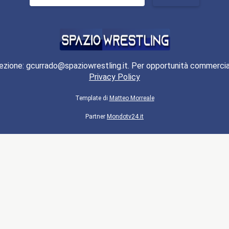
per:
ezione: gcurrado@spaziowrestling.it. Per opportunità commercia
Privacy Policy
Template di
Matteo Morreale
Partner
Mondotv24.it