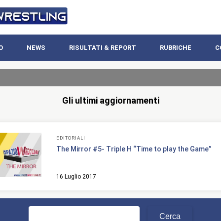
O
NEWS
RISULTATI & REPORT
RUBRICHE
C
Gli ultimi aggiornamenti
EDITORIALI
The Mirror #5- Triple H “Time to play the Game”
16 Luglio 2017
Ricerca