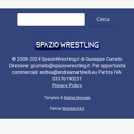
Ricerca
per:
© 2008-2024 SpazioWrestling,it di Giuseppe Currado
Direzione: gcurrado@spaziowrestling.it. Per opportunità
commerciali: andrea@andreamartinelli.eu Partita IVA:
03376190231
Privacy Policy
Template di
Matteo Morreale
Partner
Mondotv24.it