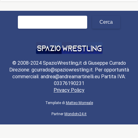
Ricerca
per:
© 2008-2024 SpazioWrestling,it di Giuseppe Currado
Direzione: gcurrado@spaziowrestling.it. Per opportunità
commerciali: andrea@andreamartinelli.eu Partita IVA:
03376190231
Privacy Policy
Template di
Matteo Morreale
Partner
Mondotv24.it