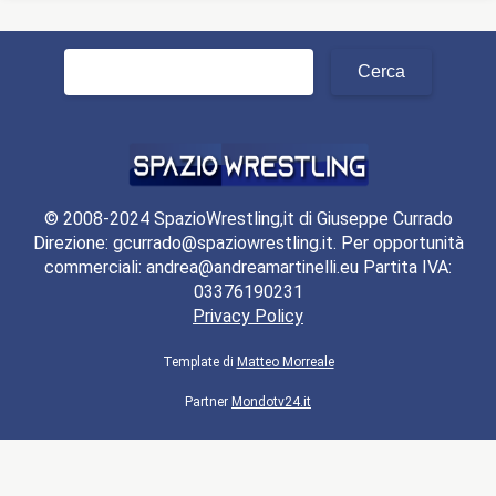
Ricerca
per:
© 2008-2024 SpazioWrestling,it di Giuseppe Currado
Direzione: gcurrado@spaziowrestling.it. Per opportunità
commerciali: andrea@andreamartinelli.eu Partita IVA:
03376190231
Privacy Policy
Template di
Matteo Morreale
Partner
Mondotv24.it