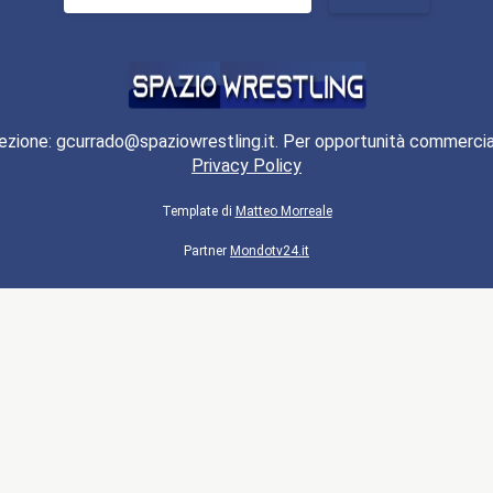
per:
ezione: gcurrado@spaziowrestling.it. Per opportunità commercia
Privacy Policy
Template di
Matteo Morreale
Partner
Mondotv24.it