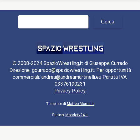
Ricerca
per:
© 2008-2024 SpazioWrestling,it di Giuseppe Currado
Direzione: gcurrado@spaziowrestling.it. Per opportunità
commerciali: andrea@andreamartinelli.eu Partita IVA:
03376190231
Privacy Policy
Template di
Matteo Morreale
Partner
Mondotv24.it