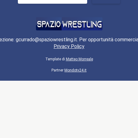
per:
ezione: gcurrado@spaziowrestling.it. Per opportunità commercia
Privacy Policy
Template di
Matteo Morreale
Partner
Mondotv24.it