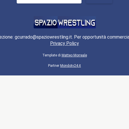
per:
ezione: gcurrado@spaziowrestling.it. Per opportunità commercia
Privacy Policy
Template di
Matteo Morreale
Partner
Mondotv24.it