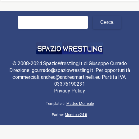
Ricerca
per:
© 2008-2024 SpazioWrestling,it di Giuseppe Currado
Direzione: gcurrado@spaziowrestling.it. Per opportunità
commerciali: andrea@andreamartinelli.eu Partita IVA:
03376190231
Privacy Policy
Template di
Matteo Morreale
Partner
Mondotv24.it