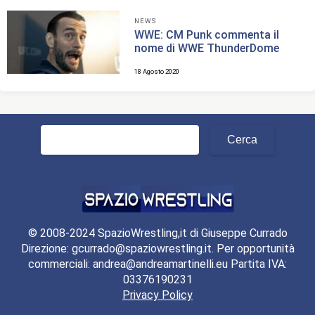
NEWS
WWE: CM Punk commenta il
nome di WWE ThunderDome
18 Agosto 2020
Ricerca
per:
© 2008-2024 SpazioWrestling,it di Giuseppe Currado
Direzione: gcurrado@spaziowrestling.it. Per opportunità
commerciali: andrea@andreamartinelli.eu Partita IVA:
03376190231
Privacy Policy