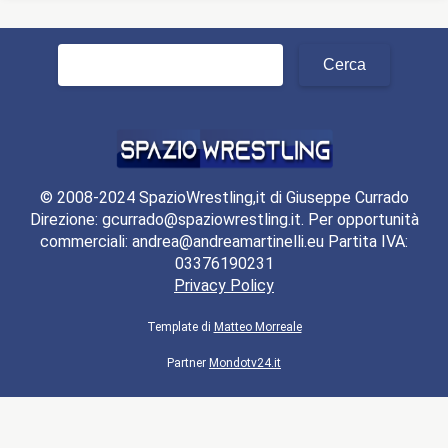
Ricerca
per:
© 2008-2024 SpazioWrestling,it di Giuseppe Currado
Direzione: gcurrado@spaziowrestling.it. Per opportunità
commerciali: andrea@andreamartinelli.eu Partita IVA:
03376190231
Privacy Policy
Template di
Matteo Morreale
Partner
Mondotv24.it