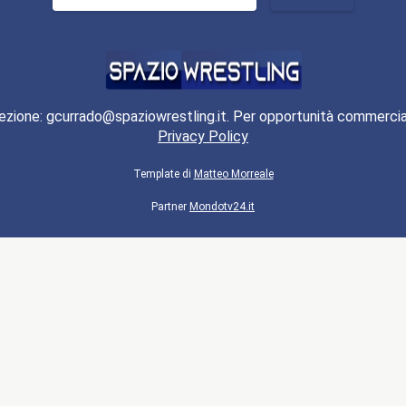
per:
ezione: gcurrado@spaziowrestling.it. Per opportunità commercia
Privacy Policy
Template di
Matteo Morreale
Partner
Mondotv24.it