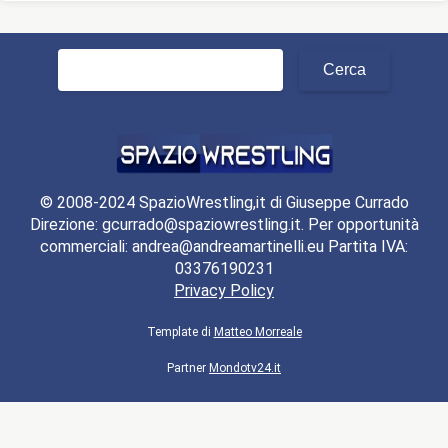
Ricerca
per:
© 2008-2024 SpazioWrestling,it di Giuseppe Currado
Direzione: gcurrado@spaziowrestling.it. Per opportunità
commerciali: andrea@andreamartinelli.eu Partita IVA:
03376190231
Privacy Policy
Template di
Matteo Morreale
Partner
Mondotv24.it