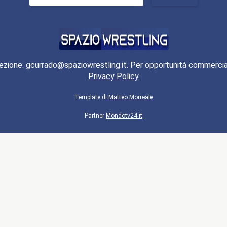
per:
ezione: gcurrado@spaziowrestling.it. Per opportunità commercia
Privacy Policy
Template di
Matteo Morreale
Partner
Mondotv24.it