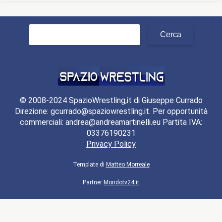
Ricerca
per:
© 2008-2024 SpazioWrestling,it di Giuseppe Currado
Direzione: gcurrado@spaziowrestling.it. Per opportunità
commerciali: andrea@andreamartinelli.eu Partita IVA:
03376190231
Privacy Policy
Template di
Matteo Morreale
Partner
Mondotv24.it