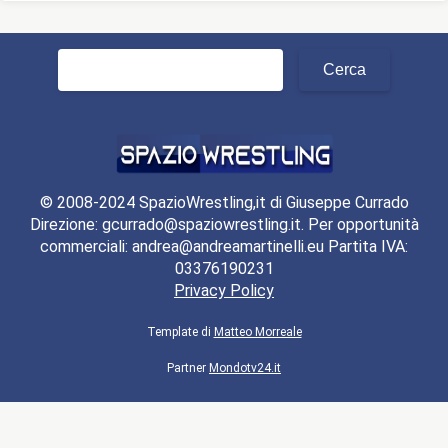
Ricerca
per:
© 2008-2024 SpazioWrestling,it di Giuseppe Currado
Direzione: gcurrado@spaziowrestling.it. Per opportunità
commerciali: andrea@andreamartinelli.eu Partita IVA:
03376190231
Privacy Policy
Template di
Matteo Morreale
Partner
Mondotv24.it