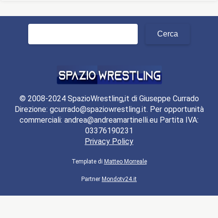
Ricerca
per:
© 2008-2024 SpazioWrestling,it di Giuseppe Currado
Direzione: gcurrado@spaziowrestling.it. Per opportunità
commerciali: andrea@andreamartinelli.eu Partita IVA:
03376190231
Privacy Policy
Template di
Matteo Morreale
Partner
Mondotv24.it