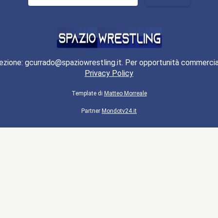
per:
ezione: gcurrado@spaziowrestling.it. Per opportunità commercia
Privacy Policy
Template di
Matteo Morreale
Partner
Mondotv24.it