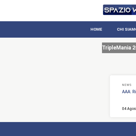
HOME
CHI SIAM
TripleMania 
NEWS
AAA: R
04 Agos