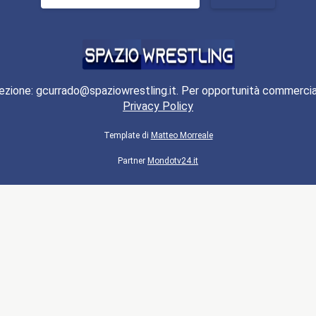
per:
ezione: gcurrado@spaziowrestling.it. Per opportunità commercia
Privacy Policy
Template di
Matteo Morreale
Partner
Mondotv24.it