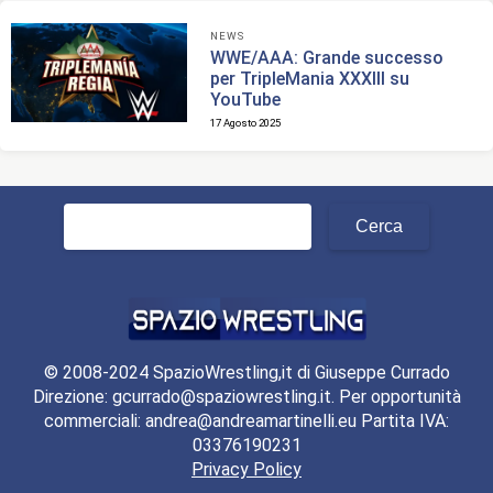
NEWS
WWE/AAA: Grande successo
per TripleMania XXXIII su
YouTube
17 Agosto 2025
Ricerca
per:
© 2008-2024 SpazioWrestling,it di Giuseppe Currado
Direzione: gcurrado@spaziowrestling.it. Per opportunità
commerciali: andrea@andreamartinelli.eu Partita IVA:
03376190231
Privacy Policy