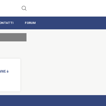
ONTATTI
FORUM
 WWE è