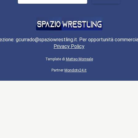
per:
ezione: gcurrado@spaziowrestling.it. Per opportunità commercia
Privacy Policy
Template di
Matteo Morreale
Partner
Mondotv24.it