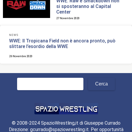
WWE: Raw e Smackdown non
si sposteranno al Capital
Center
27 Novembre 2020
NEWS
WWE: Il Tropicana Field non è ancora pronto, può
slittare l’esordio della WWE
26 Novembre 2020
Ricerca
per:
© 2008-2024 SpazioWrestling,it di Giuseppe Currado
Direzione: gcurrado@spaziowrestling.it. Per opportunità