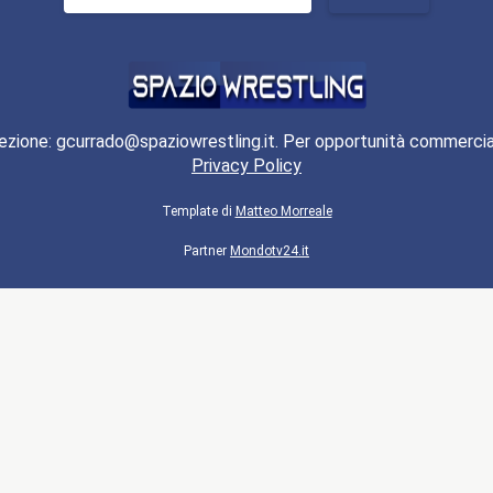
per:
ezione: gcurrado@spaziowrestling.it. Per opportunità commercia
Privacy Policy
Template di
Matteo Morreale
Partner
Mondotv24.it