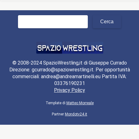
Ricerca
per:
© 2008-2024 SpazioWrestling,it di Giuseppe Currado
Direzione: gcurrado@spaziowrestling.it. Per opportunità
commerciali: andrea@andreamartinelli.eu Partita IVA:
03376190231
Privacy Policy
Template di
Matteo Morreale
Partner
Mondotv24.it